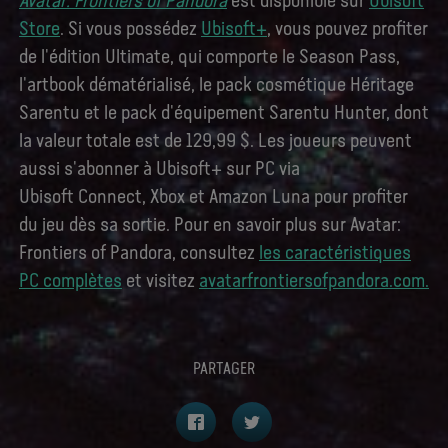
Avatar: Frontiers of Pandora
est disponible sur
Ubisoft
Store
. Si vous possédez
Ubisoft+
, vous pouvez profiter
de l'édition Ultimate, qui comporte le Season Pass,
l'artbook dématérialisé, le pack cosmétique Héritage
Sarentu et le pack d'équipement Sarentu Hunter, dont
la valeur totale est de 129,99 $. Les joueurs peuvent
aussi s'abonner à Ubisoft+ sur PC via
Ubisoft Connect, Xbox et Amazon Luna pour profiter
du jeu dès sa sortie. Pour en savoir plus sur Avatar:
Frontiers of Pandora, consultez
les caractéristiques
PC complètes
et visitez
avatarfrontiersofpandora.com.
PARTAGER