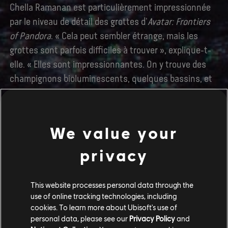
Chella Ramanan est particulièrement impressionnée
par le niveau de détail des grottes d'
Avatar: Frontiers
of Pandora
. « Cela peut sembler étrange, mais les
grottes sont parfois difficiles à trouver », explique-t-
elle. « Elles sont impressionnantes. On y trouve des
champignons bioluminescents, quelques bassins, et
les couleurs splendides de la grotte rebondissent sur
les rochers et se reflètent dans l'eau. Quand vous
trouvez une grotte, passez en mode photo. »
We value your
privacy
This website processes personal data through the
use of online tracking technologies, including
cookies. To learn more about Ubisoft's use of
personal data, please see our
Privacy Policy
and