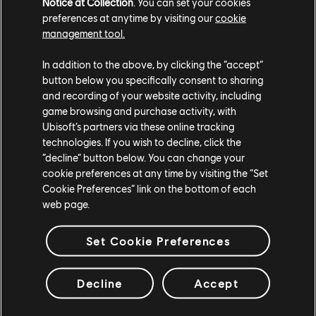
Notice at Collection
. You can set your cookies
preferences at anytime by visiting our
cookie
management tool.
TESTEZ DES
In addition to the above, by clicking the “accept”
button below you specifically consent to sharing
RECETTES
and recording of your website activity, including
game browsing and purchase activity, with
Ubisoft’s partners via these online tracking
Magnus Jansén recommande aux joueurs de s'amuser
technologies. If you wish to decline, click the
à chercher des recettes, car les différents ingrédients
“decline” button below. You can change your
cookie preferences at any time by visiting the “Set
vous offriront des avantages. « Testez de nouvelles
Cookie Preferences” link on the bottom of each
choses », conseille-t-il. « Lorsque vous aurez
web page.
déterminé les effets d'un ingrédient, vous en
profiterez dans tous les plats où il est utilisé. »
Set Cookie Preferences
APPRENEZ DES
Decline
Accept
MOTS NA'VI