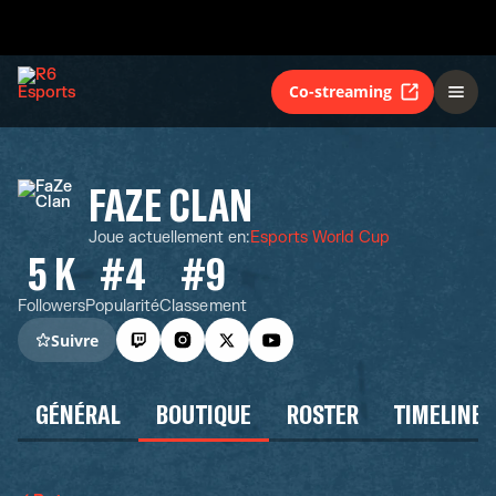
Co-streaming
FAZE CLAN
Joue actuellement en
:
Esports World Cup
5 K
#4
#9
Followers
Popularité
Classement
Suivre
GÉNÉRAL
BOUTIQUE
ROSTER
TIMELINE