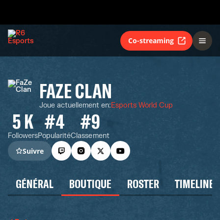
Co-streaming
FAZE CLAN
Joue actuellement en
:
Esports World Cup
5 K
#4
#9
Followers
Popularité
Classement
Suivre
GÉNÉRAL
BOUTIQUE
ROSTER
TIMELINE