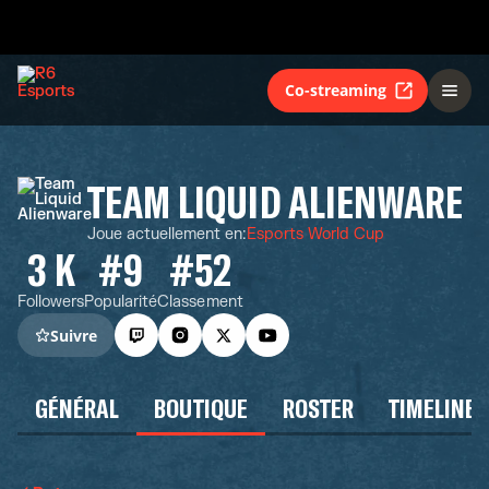
Co-streaming
TEAM LIQUID ALIENWARE
Joue actuellement en
:
Esports World Cup
3 K
#9
#52
Followers
Popularité
Classement
Suivre
GÉNÉRAL
BOUTIQUE
ROSTER
TIMELINE