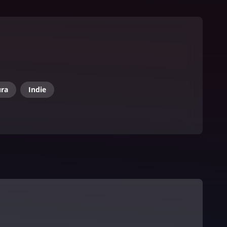
ura
Indie