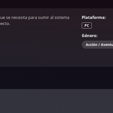
ue se necesita para sumir al sistema
Plataforma
:
pecto.
PC
Género
:
Acción / Avent