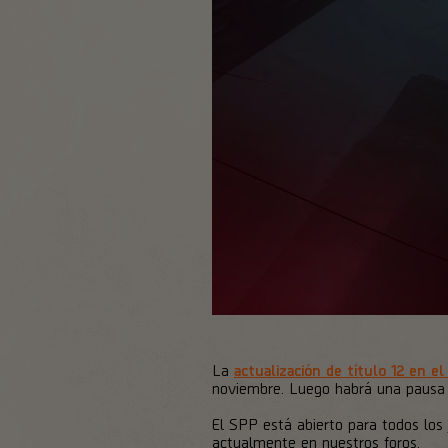
La
actualización de título 12 en e
noviembre. Luego habrá una pausa d
El SPP está abierto para todos los
actualmente en nuestros foros.