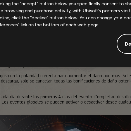
licking the “accept” button below you specifically consent to s
me browsing and purchase activity, with Ubisoft’s partners via t
ecline, click the “decline” button below. You can change your c
eferences” link on the bottom of each web page.
De
The Division 2: Warlords of New York continúa con el regreso del 
on algunos pequeños cambios. Igual que antes, disparad a los enem
con negativa) para obtener un enorme incremento de daño.
os con la polaridad correcta para aumentar el daño aún más. Si le
na descarga, solo se cancelan todas las bonificaciones de daño obte
ada día durante los primeros 4 días del evento. Completad desafío
Los eventos globales se pueden activar o desactivar desde cualqui