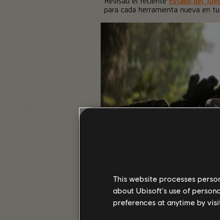
Revisad el reciente
Estado del Jue
para cada herramienta nueva en tu 
This website processes persona
about Ubisoft's use of persona
preferences at anytime by visi