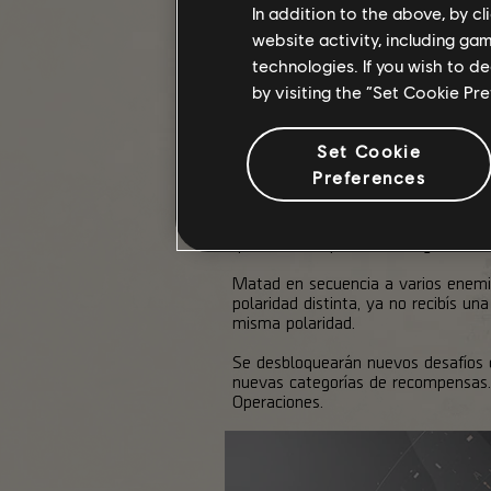
In addition to the above, by c
website activity, including ga
technologies. If you wish to d
by visiting the “Set Cookie Pr
Set Cookie
EVENTOS DE LA TEMPORADA 3
Preferences
¡La
temporada 3: Agenda oculta
de 
polaridad, aunque esta vez viene c
(positiva con positiva o negativa 
Matad en secuencia a varios enemig
polaridad distinta, ya no recibís u
misma polaridad.
Se desbloquearán nuevos desafíos c
nuevas categorías de recompensas. 
Operaciones.