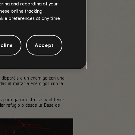
haring and recording of your
hese online tracking
ookie preferences at any time
cline
Accept
evento global Interruptor de
igos con la misma polaridad
 disparáis a un enemigo con una
nidas al matar a enemigos con la
s para ganar estrellas y obtener
er refugio o desde la Base de