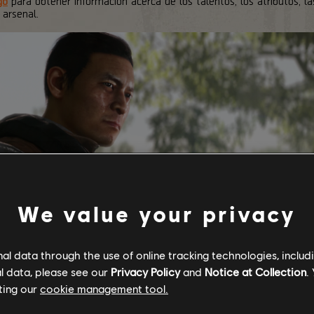
go
para obtener información acerca de los talentos, los atributos, la
arsenal.
We value your privacy
l data through the use of online tracking technologies, includ
l data, please see our
Privacy Policy
and
Notice at Collection
.
ting our
cookie management tool.