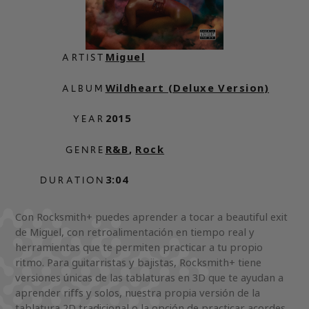
Miguel
ARTIST
Wildheart (Deluxe Version)
ALBUM
2015
YEAR
R&B
,
Rock
GENRE
3:04
DURATION
Con Rocksmith+ puedes aprender a tocar a beautiful exit
de Miguel, con retroalimentación en tiempo real y
herramientas que te permiten practicar a tu propio
ritmo. Para guitarristas y bajistas, Rocksmith+ tiene
versiones únicas de las tablaturas en 3D que te ayudan a
aprender riffs y solos, nuestra propia versión de la
tablatura 2D tradicional o la opción de practicar acordes