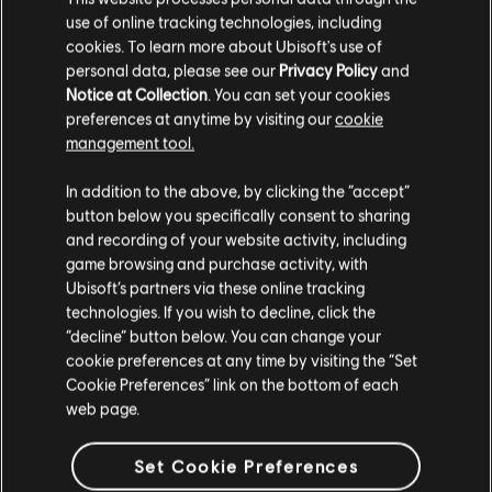
VERIFICADOS
use of online tracking technologies, including
cookies. To learn more about Ubisoft's use of
personal data, please see our
Privacy Policy
and
Notice at Collection
. You can set your cookies
Instrumento / Tipo de arr.
Verificado
Creado
preferences at anytime by visiting our
cookie
management tool.
Rocksm
Bajo
Team
In addition to the above, by clicking the “accept”
button below you specifically consent to sharing
and recording of your website activity, including
R+ Te
game browsing and purchase activity, with
Tabla de acordes
ARCH
Ubisoft’s partners via these online tracking
technologies. If you wish to decline, click the
“decline” button below. You can change your
Rocksm
cookie preferences at any time by visiting the “Set
Guitarra principal
Team
Cookie Preferences” link on the bottom of each
web page.
Tabla de bajo
ARCH
Set Cookie Preferences