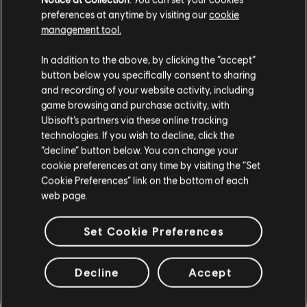
VERIFICADOS
preferences at anytime by visiting our
cookie
management tool.
In addition to the above, by clicking the “accept”
button below you specifically consent to sharing
Instrumento / Tipo de arr.
Verificado
Creador
and recording of your website activity, including
game browsing and purchase activity, with
R+ Te
Ubisoft’s partners via these online tracking
Tabla de acordes
& ARCH
technologies. If you wish to decline, click the
“decline” button below. You can change your
cookie preferences at any time by visiting the “Set
Cookie Preferences” link on the bottom of each
Tabla de bajo
ARCHI
web page.
Set Cookie Preferences
ARREGLOS DE LA
Decline
Accept
COMUNIDAD