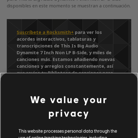
disponibles en este momento se muestran a continuación.
Suscríbete a Rocksmith+
para ver los
acordes interactivos, tablaturas y
transcripciones de This Is Big Audio
Dynamite 7 Inch Non LP B-Side, y miles de
canciones más. Estamos añadiendo nuevas
canciones y arreglos constantemente, así
que revisa tu Biblioteca de canciones para
ver las últimas novedades.
We value your
privacy
Biblioteca de canciones
Artista A-Z
Big Audio Dynamite
This Is Big Audio Dynamite
This website processes personal data through the
This Is Big Audio Dynamite 7 Inch Non LP
use of online tracking technologies, including