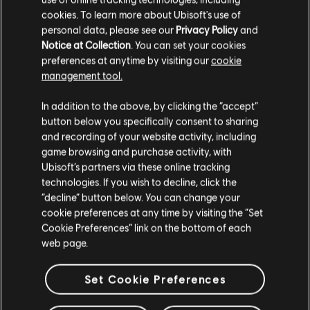
B-Side
cookies. To learn more about Ubisoft's use of
personal data, please see our
Privacy Policy
and
Notice at Collection
. You can set your cookies
ARREGLOS
preferences at anytime by visiting our
cookie
management tool.
VERIFICADOS
In addition to the above, by clicking the “accept”
button below you specifically consent to sharing
and recording of your website activity, including
game browsing and purchase activity, with
Instrumento / Tipo de arr.
Verificado
Creador
Ubisoft’s partners via these online tracking
technologies. If you wish to decline, click the
R+ Te
“decline” button below. You can change your
Tabla de acordes
& ARCH
cookie preferences at any time by visiting the “Set
Cookie Preferences” link on the bottom of each
web page.
Tabla de bajo
ARCHI
Set Cookie Preferences