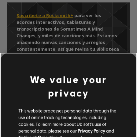
Suscríbete a Rocksmith+
para ver los
acordes interactivos, tablaturas y
transcripciones de Sometimes A Mind
Changes, y miles de canciones más. Estamos
añadiendo nuevas canciones y arreglos
constantemente, así que revisa tu Biblioteca
de canciones para ver las últimas novedades.
We value your
Biblioteca de canciones
Artista A-Z
privacy
Daryl Hall & John Oates
Change Of Season
Sometimes A Mind Changes
This website processes personal data through the
use of online tracking technologies, including
cookies. To learn more about Ubisoft's use of
personal data, please see our
Privacy Policy
and
ARREGLOS