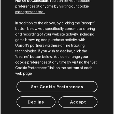
Notice at Collection
. You can set your cookies
VERIFICADOS
preferences at anytime by visiting our
cookie
management tool.
In addition to the above, by clicking the “accept”
button below you specifically consent to sharing
Instrumento / Tipo de arr.
Verificado
Creador
and recording of your website activity, including
game browsing and purchase activity, with
R+ Te
Ubisoft’s partners via these online tracking
Tabla de acordes
& ARCH
technologies. If you wish to decline, click the
“decline” button below. You can change your
cookie preferences at any time by visiting the “Set
Cookie Preferences” link on the bottom of each
Tabla de bajo
ARCHI
web page.
Set Cookie Preferences
ARREGLOS DE LA
Decline
Accept
COMUNIDAD