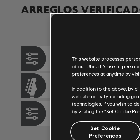
ARREGLOS VERIFICA
Instrumento / Tipo de arr.
Tabla de acordes
This website processes persona
about Ubisoft's use of persona
preferences at anytime by visi
Bajo
In addition to the above, by c
website activity, including ga
technologies. If you wish to d
by visiting the “Set Cookie Pr
Tabla de bajo
Set Cookie
Preferences