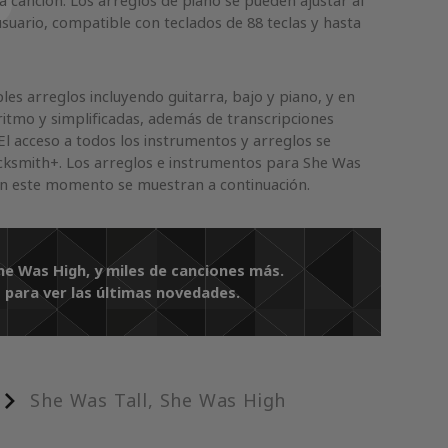
na canción. Los arreglos de piano se pueden ajustar al
suario, compatible con teclados de 88 teclas y hasta
es arreglos incluyendo guitarra, bajo y piano, y en
ritmo y simplificadas, además de transcripciones
El acceso a todos los instrumentos y arreglos se
ocksmith+. Los arreglos e instrumentos para She Was
en este momento se muestran a continuación.
She Was High, y miles de canciones más.
 para ver las últimas novedades.
She Was Tall, She Was High