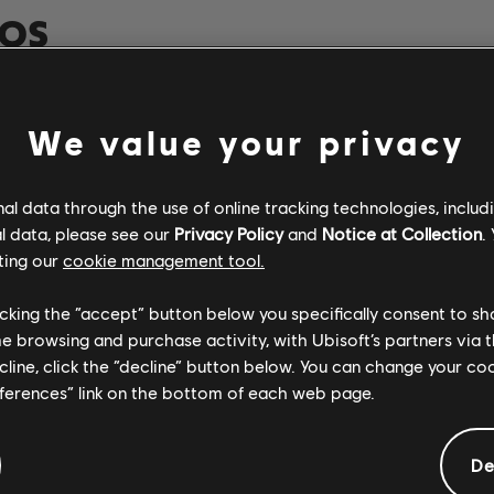
DOS
Verificado
Creador
We value your privacy
R+ Team & 
l data through the use of online tracking technologies, includ
l data, please see our
Privacy Policy
and
Notice at Collection
.
ting our
cookie management tool.
Rocksmith+
licking the “accept” button below you specifically consent to s
me browsing and purchase activity, with Ubisoft’s partners via t
ecline, click the “decline” button below. You can change your c
eferences” link on the bottom of each web page.
ARCHI
De