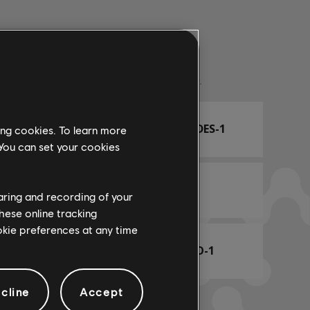
Nombre de arr.
ARCHI
TABLA DE ACORDES-1
ing cookies. To learn more
 You can set your cookies
 Team
BAJO-1
haring and recording of your
hese online tracking
ookie preferences at any time
TABLA DE BAJO-1
cline
Accept