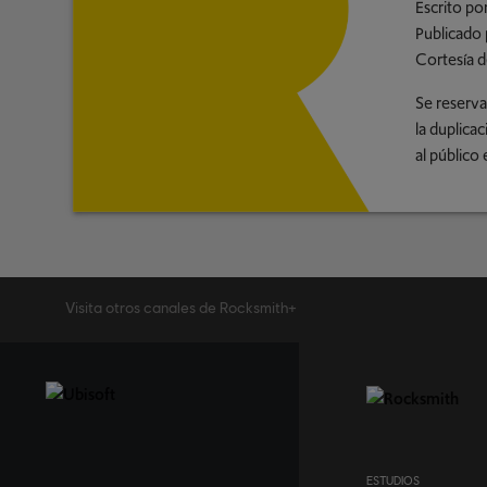
Escrito po
Publicado 
Cortesía d
Se reserva
la duplica
al público 
Visita otros canales de Rocksmith+
ESTUDIOS