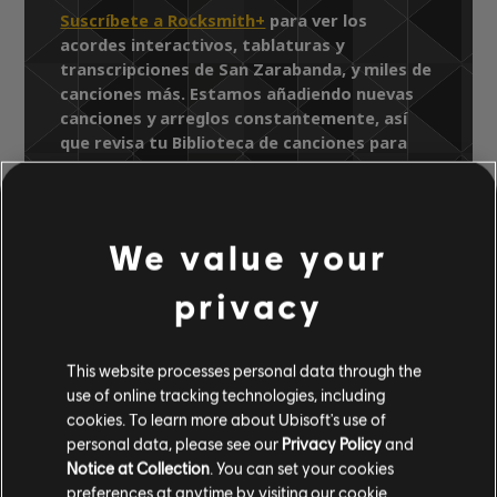
Suscríbete a Rocksmith+
para ver los
acordes interactivos, tablaturas y
transcripciones de San Zarabanda, y miles de
canciones más. Estamos añadiendo nuevas
canciones y arreglos constantemente, así
que revisa tu Biblioteca de canciones para
ver las últimas novedades.
We value your
Biblioteca de canciones
Artista A-Z
privacy
Willy Chirino
Lo Esencial
San Zarabanda
This website processes personal data through the
use of online tracking technologies, including
ARREGLOS
cookies. To learn more about Ubisoft's use of
personal data, please see our
Privacy Policy
and
VERIFICADOS
Notice at Collection
. You can set your cookies
preferences at anytime by visiting our
cookie