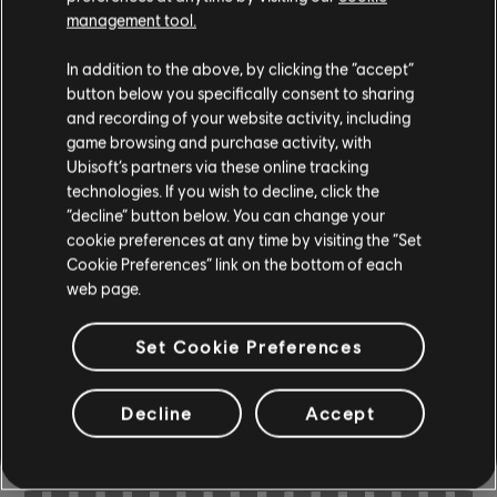
management tool.
In addition to the above, by clicking the “accept”
Instrumento / Tipo de arr.
Verificado
Creador
button below you specifically consent to sharing
and recording of your website activity, including
R+ Te
game browsing and purchase activity, with
Tabla de acordes
& ARCH
Ubisoft’s partners via these online tracking
technologies. If you wish to decline, click the
“decline” button below. You can change your
cookie preferences at any time by visiting the “Set
Tabla de bajo
ARCHI
Cookie Preferences” link on the bottom of each
web page.
Set Cookie Preferences
ARREGLOS DE LA
COMUNIDAD
Decline
Accept