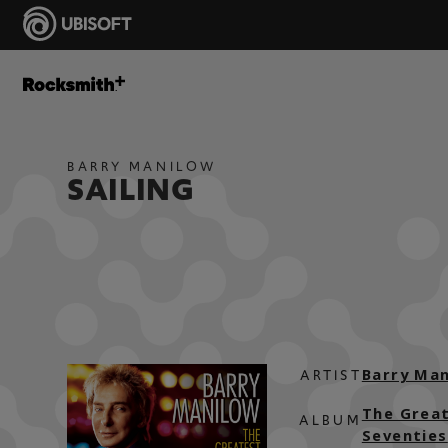
BARRY MANILOW
SAILING
Barry Ma
ARTIST
The Grea
ALBUM
Seventies