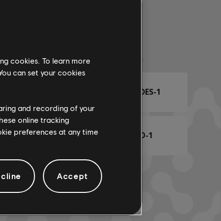
Nombre de arr.
ing cookies. To learn more
 You can set your cookies
ARCHI
TABLA DE ACORDES-1
haring and recording of your
hese online tracking
ookie preferences at any time
TABLA DE BAJO-1
cline
Accept