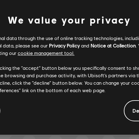
DOS
We value your privacy
Verificado
Creador
l data through the use of online tracking technologies, includ
l data, please see our
Privacy Policy
and
Notice at Collection
.
ting our
cookie management tool.
R+ Team & 
licking the “accept” button below you specifically consent to s
me browsing and purchase activity, with Ubisoft’s partners via t
ecline, click the “decline” button below. You can change your c
ARCHI
eferences” link on the bottom of each web page.
De
MUNIDAD