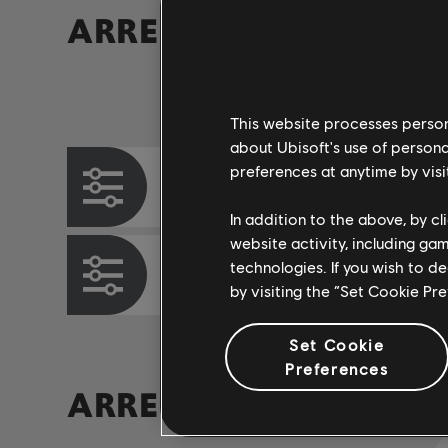
ARREGLOS VERIFICA
Instrumento / Tipo de arr.
This website processes persona
about Ubisoft's use of persona
preferences at anytime by visi
Tabla de acordes
In addition to the above, by c
website activity, including ga
technologies. If you wish to d
Tabla de bajo
by visiting the “Set Cookie Pr
Set Cookie
Preferences
ARREGLOS DE LA CO