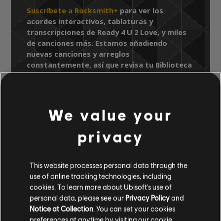
Suscríbete a Rocksmith+
para ver los
acordes interactivos, tablaturas y
transcripciones de Ready 4 U 2 Love, y miles
de canciones más. Estamos añadiendo
nuevas canciones y arreglos
constantemente, así que revisa tu Biblioteca
de canciones para ver las últimas novedades.
We value your
Biblioteca de canciones
Artista A-Z
privacy
Hi-Five
Faithful
Ready 4 U 2 Love
This website processes personal data through the
use of online tracking technologies, including
ARREGLOS
cookies. To learn more about Ubisoft's use of
personal data, please see our
Privacy Policy
and
VERIFICADOS
Notice at Collection
. You can set your cookies
preferences at anytime by visiting our
cookie