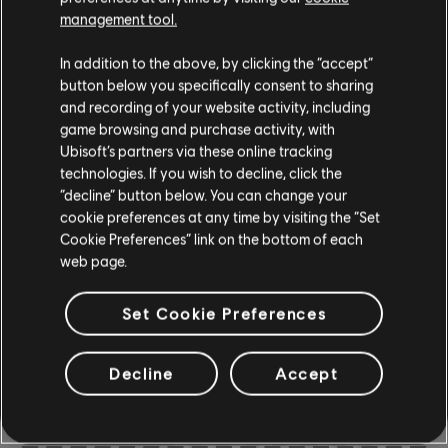
management tool.
In addition to the above, by clicking the “accept”
Instrumento / Tipo de arr.
Verificado
Creador
button below you specifically consent to sharing
and recording of your website activity, including
R+ Te
game browsing and purchase activity, with
Tabla de acordes
& ARCH
Ubisoft’s partners via these online tracking
technologies. If you wish to decline, click the
“decline” button below. You can change your
cookie preferences at any time by visiting the “Set
Tabla de bajo
ARCHI
Cookie Preferences” link on the bottom of each
web page.
Set Cookie Preferences
ARREGLOS DE LA
Decline
Accept
COMUNIDAD