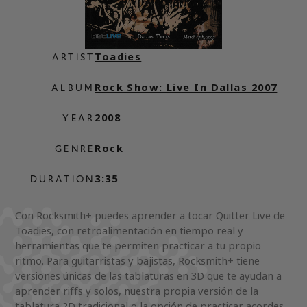
Toadies
ARTIST
Rock Show: Live In Dallas 2007
ALBUM
2008
YEAR
Rock
GENRE
3:35
DURATION
Con Rocksmith+ puedes aprender a tocar Quitter Live de
Toadies, con retroalimentación en tiempo real y
herramientas que te permiten practicar a tu propio
ritmo. Para guitarristas y bajistas, Rocksmith+ tiene
versiones únicas de las tablaturas en 3D que te ayudan a
aprender riffs y solos, nuestra propia versión de la
tablatura 2D tradicional o la opción de practicar acordes