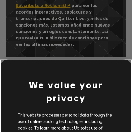
Suscríbete a Rocksmith+
para ver los
acordes interactivos, tablaturas y
transcripciones de Quitter Live, y miles de
canciones más. Estamos añadiendo nuevas
canciones y arreglos constantemente, así
que revisa tu Biblioteca de canciones para
ver las últimas novedades.
Biblioteca de canciones
Artista A-Z
We value your
Toadies
Rock Show: Live In Dallas 2007
privacy
Quitter Live
This website processes personal data through the
ARREGLOS
use of online tracking technologies, including
cookies. To learn more about Ubisoft's use of