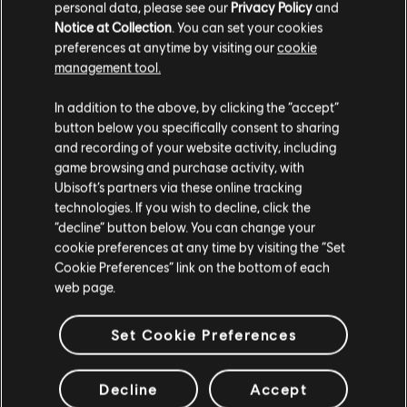
VERIFICADOS
personal data, please see our
Privacy Policy
and
Notice at Collection
. You can set your cookies
preferences at anytime by visiting our
cookie
management tool.
Instrumento / Tipo de arr.
Verificado
Creado
In addition to the above, by clicking the “accept”
button below you specifically consent to sharing
R+ Te
Tabla de acordes
and recording of your website activity, including
ARCH
game browsing and purchase activity, with
Ubisoft’s partners via these online tracking
technologies. If you wish to decline, click the
Rocksm
Bajo
“decline” button below. You can change your
Team
cookie preferences at any time by visiting the “Set
Cookie Preferences” link on the bottom of each
web page.
Tabla de bajo
ARCH
Set Cookie Preferences
Decline
Accept