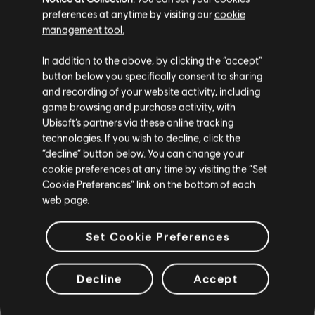
preferences at anytime by visiting our
cookie
management tool.
Instrumento / Tipo de arr.
Verificado
Creador
In addition to the above, by clicking the “accept”
button below you specifically consent to sharing
R+ Te
and recording of your website activity, including
Tabla de acordes
& ARCH
game browsing and purchase activity, with
Ubisoft’s partners via these online tracking
technologies. If you wish to decline, click the
“decline” button below. You can change your
Tabla de bajo
ARCHI
cookie preferences at any time by visiting the “Set
Cookie Preferences” link on the bottom of each
web page.
ARREGLOS DE LA
Set Cookie Preferences
COMUNIDAD
Decline
Accept