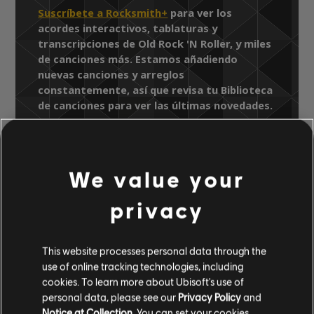
Suscríbete a Rocksmith+
para ver los
acordes interactivos, tablaturas y
transcripciones de Old Rock 'N Roller, y miles
de canciones más. Estamos añadiendo
nuevas canciones y arreglos
constantemente, así que revisa tu Biblioteca
de canciones para ver las últimas novedades.
We value your
Biblioteca de canciones
Artista A-Z
The Charlie Daniels Band
privacy
Simple Man
Old Rock 'N Roller
This website processes personal data through the
ARREGLOS
use of online tracking technologies, including
cookies. To learn more about Ubisoft's use of
VERIFICADOS
personal data, please see our
Privacy Policy
and
Notice at Collection
. You can set your cookies