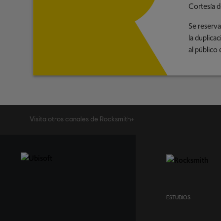
Cortesía d
Se reserva
la duplica
al público 
Visita otros canales de Rocksmith+
ESTUDIOS