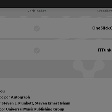
Verificado
Creador
OneSlick
FFFunk
You
do por
Autograph
r
Steven L. Plunkett, Steven Ernest Isham
por
Universal Music Publishing Group