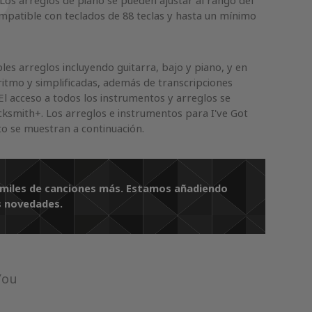
 Los arreglos de piano se pueden ajustar al rango del
mpatible con teclados de 88 teclas y hasta un mínimo
es arreglos incluyendo guitarra, bajo y piano, y en
ritmo y simplificadas, además de transcripciones
El acceso a todos los instrumentos y arreglos se
cksmith+. Los arreglos e instrumentos para I've Got
o se muestran a continuación.
 y miles de canciones más. Estamos añadiendo
s novedades.
You