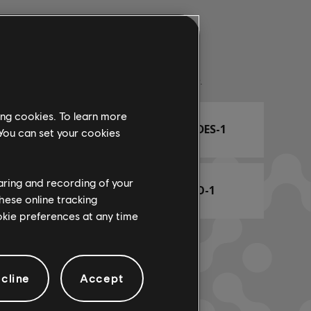
Nombre de arr.
ing cookies. To learn more
ARCHI
TABLA DE ACORDES-1
 You can set your cookies
haring and recording of your
TABLA DE BAJO-1
hese online tracking
ookie preferences at any time
cline
Accept