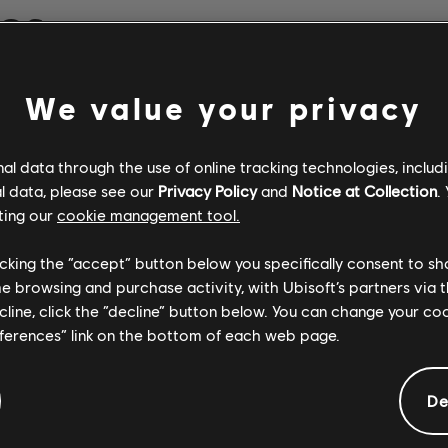
DOS
We value your privacy
Verificado
Creador
l data through the use of online tracking technologies, includ
R+ Team & 
l data, please see our
Privacy Policy
and
Notice at Collection
.
ting our
cookie management tool.
licking the “accept” button below you specifically consent to s
ARCHI
me browsing and purchase activity, with Ubisoft’s partners via t
ecline, click the “decline” button below. You can change your c
eferences” link on the bottom of each web page.
MUNIDAD
De