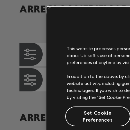
ARREGLOS VERIFICA
Instrumento / Tipo de arr.
This website processes persona
Tabla de acordes
about Ubisoft's use of persona
preferences at anytime by visi
In addition to the above, by c
Tabla de bajo
website activity, including ga
technologies. If you wish to d
by visiting the “Set Cookie Pr
Set Cookie
ARREGLOS DE LA CO
Preferences