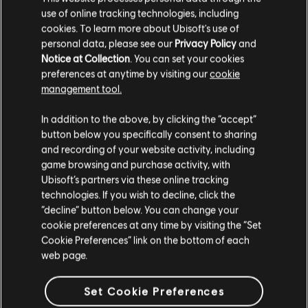
use of online tracking technologies, including
cookies. To learn more about Ubisoft's use of
personal data, please see our
Privacy Policy
and
Instrumento / Tipo de arr.
Verificado
Creado
Notice at Collection
. You can set your cookies
preferences at anytime by visiting our
cookie
R+ Te
management tool.
Tabla de acordes
ARCH
In addition to the above, by clicking the “accept”
button below you specifically consent to sharing
Rocksm
and recording of your website activity, including
Bajo
Team
game browsing and purchase activity, with
Ubisoft’s partners via these online tracking
technologies. If you wish to decline, click the
Rocksm
“decline” button below. You can change your
Guitarra principal
Team
cookie preferences at any time by visiting the “Set
Cookie Preferences” link on the bottom of each
web page.
Tabla de bajo
ARCH
Set Cookie Preferences