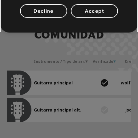
Decline
Accept
ARREGLOS DE LA
COMUNIDAD
Instrumento / Tipo de arr.
Verificado
Cread
Guitarra principal
wolfera
Guitarra principal alt.
jsdra