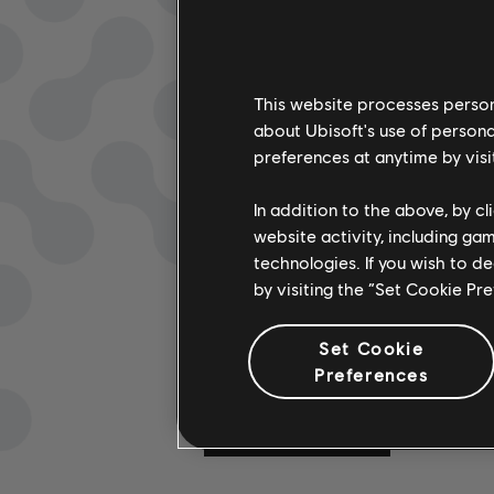
This website processes persona
about Ubisoft's use of persona
preferences at anytime by visi
In addition to the above, by c
EXPLORA LAS HE
website activity, including ga
technologies. If you wish to d
DE RASTREO DE N
by visiting the “Set Cookie Pr
El sistema UGC de Rocksmith+ permite 
herramientas de anotaciones en las pi
Set Cookie
con licencia a la biblioteca. ¡Pruébalo 
Preferences
CONOCE MÁS