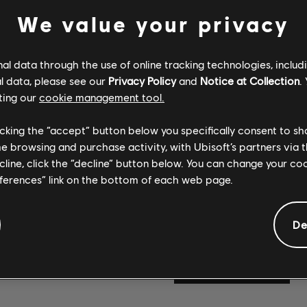
We value your privacy
l data through the use of online tracking technologies, includ
l data, please see our
Privacy Policy
and
Notice at Collection
.
ting our
cookie management tool.
licking the “accept” button below you specifically consent to s
RRAMIENTAS
¿YA NO PUE
me browsing and purchase activity, with Ubisoft’s partners via t
ecline, click the “decline” button below. You can change your c
OTAS.
PARA JUGAR
eferences” link on the bottom of each web page.
a cualquiera usar las
Visita las secciones de notic
stas para agregar canciones
consejos en nuestros artícu
De
hoy mismo!
lunes a viernes.
CONOCE MÁS