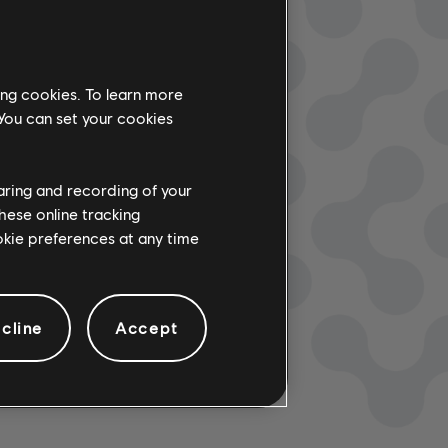
ing cookies. To learn more
 You can set your cookies
haring and recording of your
DES ESPERAR
hese online tracking
ookie preferences at any time
 Y APRENDER?
ias y videos para ver lecciones y
los y videos. Toca contenido nuevo de
cline
Accept