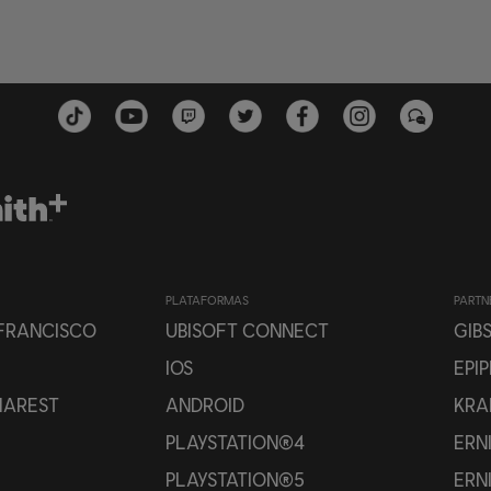
PLATAFORMAS
PARTN
 FRANCISCO
UBISOFT CONNECT
GIB
IOS
EPI
HAREST
ANDROID
KRA
PLAYSTATION®4
ERN
PLAYSTATION®5
ERN