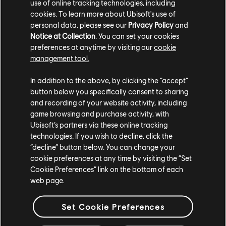
use of online tracking technologies, including
cookies. To learn more about Ubisoft's use of
personal data, please see our
Privacy Policy
and
Notice at Collection
. You can set your cookies
preferences at anytime by visiting our
cookie
En una época en la que se libraba una guerra terrible,
management tool.
Lord Ramiel acabó con el derramamiento de sangre
haciendo un pacto con el Gran Guiverno, una criatura
In addition to the above, by clicking the “accept”
mítica que escupía fuego. El Guiverno ayudó al Caballero
button below you specifically consent to sharing
a derrotar a sus enemigos y, juntos, protegieron
and recording of your website activity, including
Heathmoor durante generaciones.
game browsing and purchase activity, with
Ubisoft’s partners via these online tracking
No te pierdas las armas de la Edad de oro de Heathmoor
technologies. If you wish to decline, click the
con el pase del Legado Y6S1. Consigue 100 niveles de
“decline” button below. You can change your
recompensas previas para todos los héroes con armas y
cookie preferences at any time by visiting the “Set
Cookie Preferences” link on the bottom of each
efectos del pase de batalla Y6S1. Si ya tienes el pase de
web page.
batalla Y6S1 podrás continuar donde lo dejaste.
Disponible solo durante Y10S1.
Set Cookie Preferences
Recompensas actualizadas