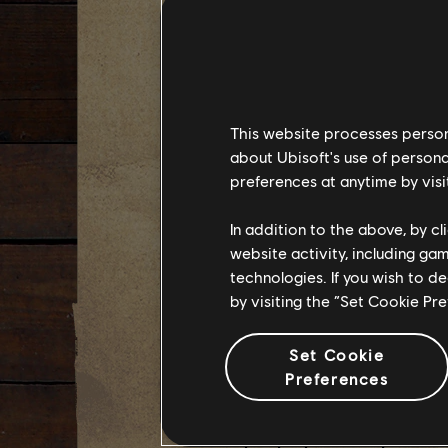
This website processes persona
about Ubisoft's use of persona
preferences at anytime by visi
In addition to the above, by c
Este año vamos a seleccion
website activity, including ga
viada al estudio de Ubisof
recibirán una copia de
Ava
technologies. If you wish to d
exposición en Montreal, y 
by visiting the “Set Cookie Pr
de dicha obra, un año de 
de Ubisoft.
Set Cookie
Para participar, los juga
Preferences
de Instagram o X (antes co
hashtag #UbisoftPhotomode
de la comunidad de Ubisof
(Asegúrate de conservar u