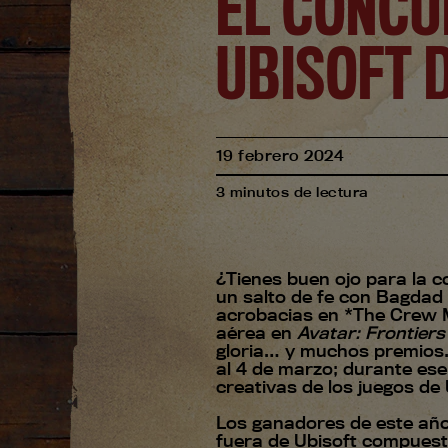
EL CONCU
UBISOFT 
19
febrero
2024
3
minutos de lectura
¿Tienes buen ojo para la 
un salto de fe con Bagdad
acrobacias en *The Crew M
aérea en
Avatar: Frontier
gloria… y muchos premios. 
al 4 de marzo; durante ese
creativas de los juegos de 
Los ganadores de este año
fuera de Ubisoft compuesto