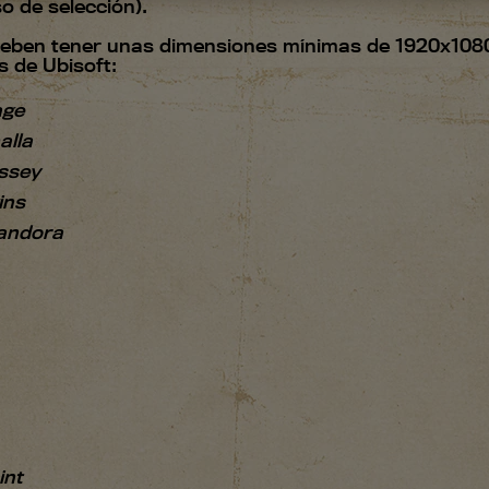
o de selección).
deben tener unas dimensiones mínimas de 1920x1080
s de Ubisoft:
age
alla
ssey
ins
Pandora
int