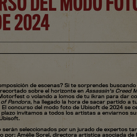
RSO DEL MODO FOT
DE 2024
composición de escenas? Si te sorprendes buscando
 recortado sobre el horizonte en
Assassin's Creed M
otorfest o volando a lomos de tu ikran para dar c
s of Pandora
, ha llegado la hora de sacar partido a t
El concurso del modo foto de Ubisoft de 2024 se ce
 plazo invitamos a todos los artistas a enviarnos 
Ubisoft.
 serán seleccionados por un jurado de expertos ta
 por: Amélie Sorel, directora artística asociada de