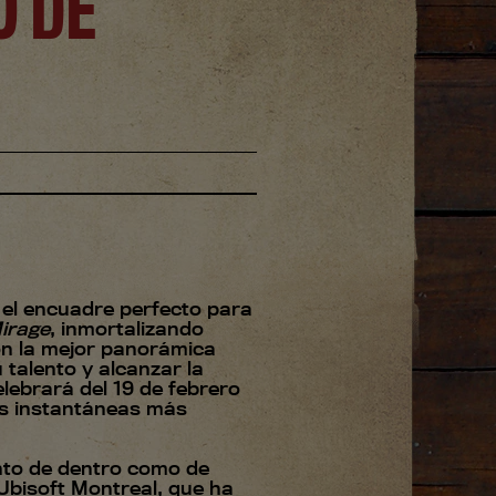
O DE
 el encuadre perfecto para
irage
, inmortalizando
on la mejor panorámica
u talento y alcanzar la
lebrará del 19 de febrero
sus instantáneas más
nto de dentro como de
 Ubisoft Montreal, que ha