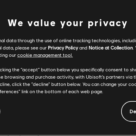
We value your privacy
l data through the use of online tracking technologies, includ
l data, please see our
Privacy Policy
and
Notice at Collection
.
ting our
cookie management tool.
licking the “accept” button below you specifically consent to s
ar a veinte ganadores, y el primer clasificado podrá
me browsing and purchase activity, with Ubisoft’s partners via t
t Montreal. Los clasificados en segunda y tercera pos
tar: Frontiers of Pandora
. Todos las obras ganador
ecline, click the “decline” button below. You can change your c
los autores recibirán una selección de premios que 
eferences” link on the bottom of each web page.
suscripción a Ubisoft+ Premium y una selección de 
dores pueden enviarnos un máximo de cuatro imágene
De
nocida como Twitter) en la que deberán etiquetar a
Contest. También pueden enviarlas a través del can
t en Discord o mediante un formulario de envío en
U
na copia en alta resolución de la imagen del modo 