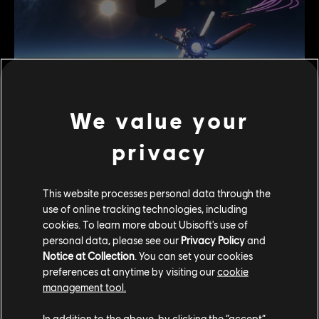
We value your
** El vídeo “Actualización Espacial de Simios –
Personalización de las naves” muestra modelos de naves y
privacy
pruebas de personalización del juego en su versión pre-
alfa, material aún en construcción que puede no ser
representativo del producto final.*
This website processes personal data through the
use of online tracking technologies, including
¿Cuál de estas naves personalizadas te gusta más? ¿Qué
cookies. To learn more about Ubisoft's use of
aspecto tendría tu caza personal, y cómo reflejaría tu
personal data, please see our
Privacy Policy
and
temible actitud de pirata espacial?
Notice at Collection
. You can set your cookies
preferences at anytime by visiting our
cookie
¡Compártelo con nosotros y el resto de Simios espaciales
management tool.
en el foro!
In addition to the above, by clicking the “accept”