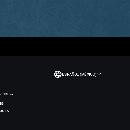
ESPAÑOL (MÉXICO)
RTS DE R6
ES
DUCTA