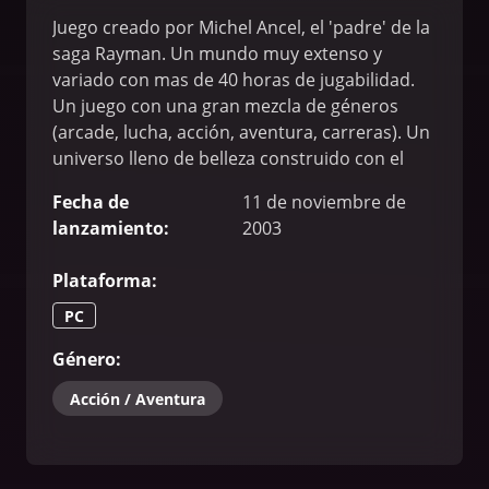
Juego creado por Michel Ancel, el 'padre' de la
saga Rayman. Un mundo muy extenso y
variado con mas de 40 horas de jugabilidad.
Un juego con una gran mezcla de géneros
(arcade, lucha, acción, aventura, carreras). Un
universo lleno de belleza construido con el
motor JADE (usado también en Prince of
Fecha de
11 de noviembre de
Persia).
lanzamiento
:
2003
Plataforma
:
PC
Género
:
Acción / Aventura