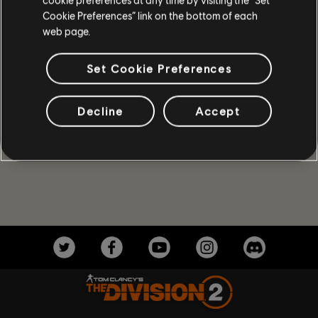
emergencia.
Cookie Preferences” link on the bottom of each
MÁS
web page.
Set Cookie Preferences
Decline
Accept