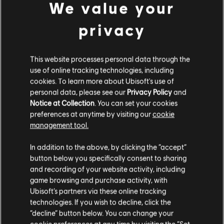
We value your
MÁS
privacy
This website processes personal data through the
use of online tracking technologies, including
cookies. To learn more about Ubisoft's use of
personal data, please see our
Privacy Policy
and
Notice at Collection
. You can set your cookies
preferences at anytime by visiting our
cookie
management tool.
In addition to the above, by clicking the “accept”
button below you specifically consent to sharing
and recording of your website activity, including
game browsing and purchase activity, with
DETALLES DEL JUEGO
Ubisoft’s partners via these online tracking
Juega con tus amigos en cooperativo y JcJ, consigue
technologies. If you wish to decline, click the
potentes armas y equipo y conviértete en uno de los
“decline” button below. You can change your
elegidos para proteger el Capitolio en pleno estado de
cookie preferences at any time by visiting the “Set