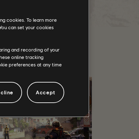
te de nuestra comunidad de
ing cookies. To learn more
 You can set your cookies
haring and recording of your
hese online tracking
ookie preferences at any time
cline
Accept