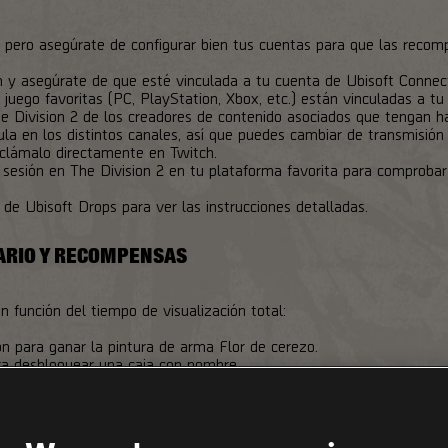
, pero asegúrate de configurar bien tus cuentas para que las recom
ch y asegúrate de que esté vinculada a tu cuenta de Ubisoft Connec
uego favoritas (PC, PlayStation, Xbox, etc.) están vinculadas a tu
e Division 2 de los creadores de contenido asociados que tengan ha
la en los distintos canales, así que puedes cambiar de transmisión
eclámalo directamente en Twitch.
 sesión en The Division 2 en tu plataforma favorita para comprobar
 de Ubisoft Drops para ver las instrucciones detalladas.
DARIO Y RECOMPENSAS
función del tiempo de visualización total:
n para ganar la pintura de arma Flor de cerezo.
ra desbloquear una caja con nombre.
ara ganar el parche para el brazo Flor de cerezo.
ara desbloquear una caja exótica.
ra ganar la pintura de arma Nishiki.