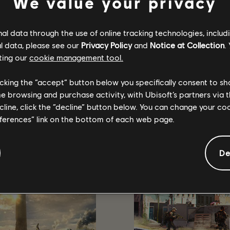
We value your privacy
adores de contenido de Ubisoft? ¡
Inicia sesión aquí
para formar par
l data through the use of online tracking technologies, includ
l data, please see our
Privacy Policy
and
Notice at Collection
.
ting our
cookie management tool.
RECOMENDADO
licking the “accept” button below you specifically consent to s
me browsing and purchase activity, with Ubisoft’s partners via t
ecline, click the “decline” button below. You can change your c
eferences” link on the bottom of each web page.
De