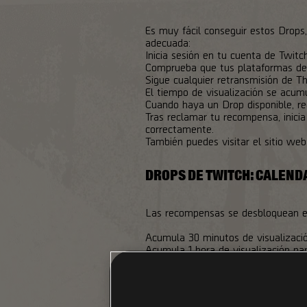
Es muy fácil conseguir estos Drops
adecuada:
Inicia sesión en tu cuenta de Twit
Comprueba que tus plataformas de j
Sigue cualquier retransmisión de Th
El tiempo de visualización se acumu
Cuando haya un Drop disponible, r
Tras reclamar tu recompensa, inicia
correctamente.
También puedes visitar el sitio web
DROPS DE TWITCH: CALEN
Las recompensas se desbloquean en 
Acumula 30 minutos de visualizació
Acumula 1 hora de visualización pa
Acumula 2 horas de visualización p
Acumula 3 horas de visualización p
Acumula 4 horas de visualización pa