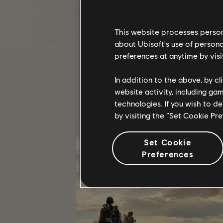
¿Quieres unirte al Programa de cre
creadores!
/El equipo de The Division 2
This website processes persona
about Ubisoft's use of persona
preferences at anytime by visi
In addition to the above, by c
website activity, including ga
technologies. If you wish to d
by visiting the “Set Cookie Pr
Set Cookie
Preferences