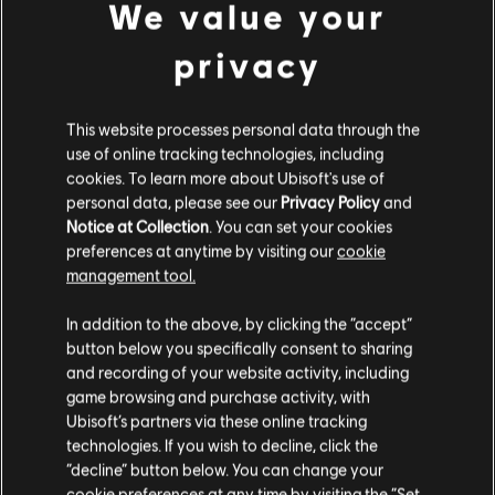
We value your
privacy
18
diciembre
2020
ESTA SEMANA EN THE DIVISION 2 - 18
DE DICIEMBRE
This website processes personal data through the
Un resumen semanal de todas las novedades en The
use of online tracking technologies, including
Division 2, como la liga Víbora, los eventos que están
cookies. To learn more about Ubisoft's use of
a punto de llegar y el nuevo objetivo que pronto
personal data, please see our
Privacy Policy
and
desvelaremos.
Notice at Collection
. You can set your cookies
preferences at anytime by visiting our
cookie
management tool.
MÁS INFORMACIÓN
In addition to the above, by clicking the “accept”
button below you specifically consent to sharing
and recording of your website activity, including
1
de
12
game browsing and purchase activity, with
Ubisoft’s partners via these online tracking
technologies. If you wish to decline, click the
“decline” button below. You can change your
cookie preferences at any time by visiting the “Set