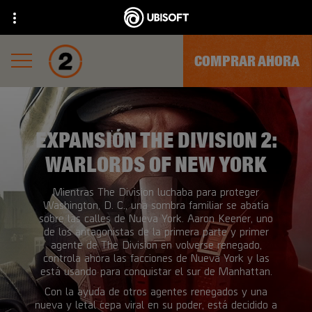
COMPRAR AHORA
EXPANSIÓN THE DIVISION 2:
WARLORDS OF NEW YORK
Mientras The Division luchaba para proteger
Washington, D. C., una sombra familiar se abatía
sobre las calles de Nueva York. Aaron Keener, uno
de los antagonistas de la primera parte y primer
agente de The Division en volverse renegado,
controla ahora las facciones de Nueva York y las
está usando para conquistar el sur de Manhattan.
Con la ayuda de otros agentes renegados y una
nueva y letal cepa viral en su poder, está decidido a