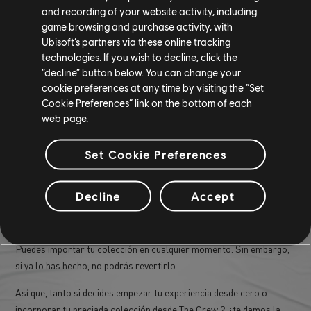
and recording of your website activity, including
P: ¿Qué pasará con mi colección comprada en Stadia?
game browsing and purchase activity, with
Todos los servicios de Stadia dejaron de estar operativos el 19 de
Ubisoft’s partners via these online tracking
enero de 2023, por lo que tu colección no estará disponible para
technologies. If you wish to decline, click the
importarla desde esta plataforma.
“decline” button below. You can change your
cookie preferences at any time by visiting the “Set
P: ¿Significa esto que tengo que conectarme a Ubisoft
Cookie Preferences” link on the bottom of each
Connect para jugar a The Crew Motorfest?
web page.
¡Sí! Se necesita una cuenta de Ubisoft Connect para acceder al
juego en cualquier plataforma.
Set Cookie Preferences
P: ¿Cuánto cuesta importar la colección?
Importar la colección es completamente gratis para todos los
Decline
Accept
jugadores.
P: ¿Qué ocurre si cambio de opinión?
Puedes importar tu colección en cualquier momento. Sin embargo,
si ya lo has hecho, no podrás revertirlo.
Así que, tanto si decides empezar tu experiencia desde cero o
incorporar tu preciada colección desde The Crew 2, ¡te damos la