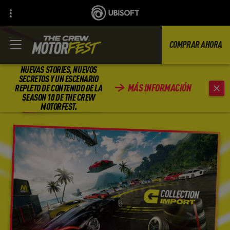
COMPRAR AHORA
NUEVAS STORIES, NUEVOS
SECRETOS Y UN ESCENARIO
MÁS INFORMACIÓN
REPLETO DE CONTENIDO DE LA
ATRÁS
SEASON 10 DE THE CREW
MOTORFEST.