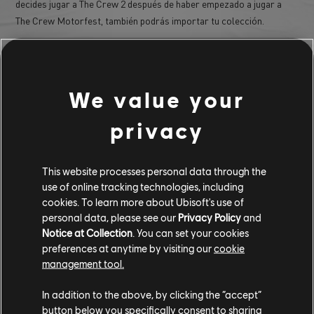
decides jugar a The Crew 2 después de haber empezado a jugar a
The Crew Motorfest, también podrás importar tu colección.
P: ¿En qué plataformas estará disponible la función
Importar colección?
La función Importar colección estará disponible en PlayStation®5,
We value your
PlayStation®4, Xbox Series X|S, Xbox One y PC.
privacy
P: ¿Qué ocurre si tengo partidas diferentes de The Crew 2
en plataformas diferentes?
This website processes personal data through the
La función Importar colección está vinculada a la cuenta de Ubisoft
use of online tracking technologies, including
Connect de cada jugador. Si tienes la misma cuenta de Ubisoft
cookies. To learn more about Ubisoft's use of
Connect en diferentes plataformas (excepto Stadia), todas tus
personal data, please see our
Privacy Policy
and
colecciones se combinarán y se importarán a la nueva plataforma.
Notice at Collection
. You can set your cookies
preferences at anytime by visiting our
cookie
Por ejemplo, si jugaste a The Crew 2 en Xbox One y PC y ahora te
management tool.
pasas a PlayStation®5, tus colecciones de Xbox One y PC se
combinarán e importarán a tu juego de The Crew Motorfest en
In addition to the above, by clicking the “accept”
PlayStation®5.
button below you specifically consent to sharing