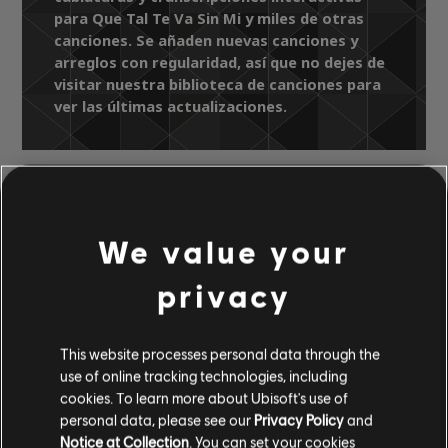
para Que Tal Te Va Sin Mi y miles de otras
canciones. Se añaden nuevas canciones y
arreglos con regularidad, así que no dejes de
visitar nuestra biblioteca de canciones para
ver las últimas actualizaciones.
Biblioteca de canciones
Artistas A-Z
Conjunto Primavera
We value your
20 Exitos Historicos, Vol. 2
Que Tal Te Va Sin Mi
privacy
ARREGLOS
This website processes personal data through the
use of online tracking technologies, including
VERIFICADOS
cookies. To learn more about Ubisoft's use of
personal data, please see our
Privacy Policy
and
Notice at Collection
. You can set your cookies