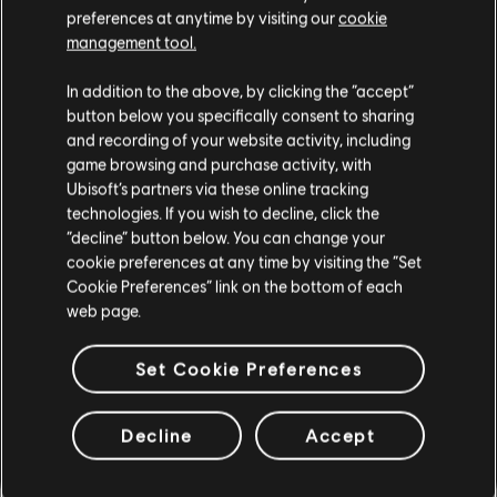
preferences at anytime by visiting our
cookie
management tool.
Instrumento / Tipo arr.
Verificado
Creador
In addition to the above, by clicking the “accept”
R+ Team
button below you specifically consent to sharing
Cifrado de acordes
& ARCHI
and recording of your website activity, including
game browsing and purchase activity, with
Ubisoft’s partners via these online tracking
technologies. If you wish to decline, click the
Cifrado de bajo
ARCHI
“decline” button below. You can change your
cookie preferences at any time by visiting the “Set
Cookie Preferences” link on the bottom of each
web page.
ARREGLOS DE LA
Set Cookie Preferences
COMUNIDAD
Decline
Accept