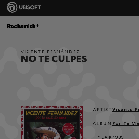
VICENTE FERNÁNDEZ
NO TE CULPES
Vicente F
ARTIST
Por Tu M
ALBUM
1989
YEAR