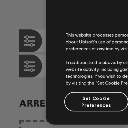
Instrumento / Tipo arr.
This website processes persona
Cifrado de acordes
about Ubisoft's use of persona
preferences at anytime by visi
In addition to the above, by c
Cifrado de bajo
website activity, including ga
technologies. If you wish to d
by visiting the “Set Cookie Pr
Set Cookie
ARREGLOS DE LA CO
Preferences