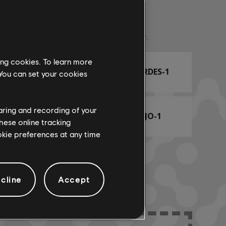
Nombre del arr.
ing cookies. To learn more
ARCHI
CIFRADO DE ACORDES-1
 You can set your cookies
haring and recording of your
CIFRADO DE BAJO-1
hese online tracking
ookie preferences at any time
cline
Accept