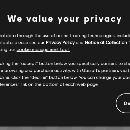
We value your privacy
Verificado
Creador
l data through the use of online tracking technologies, includ
R+ Team & 
l data, please see our
Privacy Policy
and
Notice at Collection
.
ting our
cookie management tool.
licking the “accept” button below you specifically consent to s
ARCHI
me browsing and purchase activity, with Ubisoft’s partners via t
ecline, click the “decline” button below. You can change your c
eferences” link on the bottom of each web page.
MUNIDAD
De