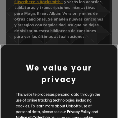
Suscríbete a Rocksmith+
y verás los acordes,
tablaturas y transcripciones interactivas
para Magic Kraut Album Version y miles de
otras canciones. Se añaden nuevas canciones
y arreglos con regularidad, así que no dejes
de visitar nuestra biblioteca de canciones
para ver las últimas actualizaciones.
Biblioteca de canciones
Artistas A-Z
We value your
Teddybears Sthlm
Fresh
privacy
Magic Kraut Album Version
This website processes personal data through the
ARREGLOS
use of online tracking technologies, including
VERIFICADOS
cookies. To learn more about Ubisoft's use of
personal data, please see our
Privacy Policy
and
Notice at Collection
. You can set your cookies