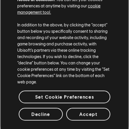
preferences at anytime by visiting our
cookie
management tool.
Instrumento / Tipo arr.
Verificado
Creador
In addition to the above, by clicking the “accept”
R+ Team
button below you specifically consent to sharing
Cifrado de acordes
and recording of your website activity, including
& ARCHI
game browsing and purchase activity, with
Ubisoft’s partners via these online tracking
technologies. If you wish to decline, click the
Cifrado de bajo
ARCHI
“decline” button below. You can change your
cookie preferences at any time by visiting the “Set
Cookie Preferences” link on the bottom of each
web page.
ARREGLOS DE LA
Set Cookie Preferences
COMUNIDAD
Decline
Accept