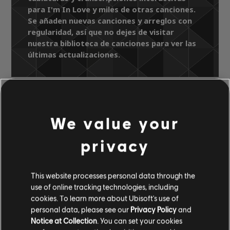
para I'm In Love y miles de otras canciones.
Se añaden nuevas canciones y arreglos con
regularidad, así que no dejes de visitar
nuestra biblioteca de canciones para ver las
últimas actualizaciones.
Biblioteca de canciones
Artistas A-Z
We value your
The Pointer Sisters
Serious Slammin' (Expanded Edition)
privacy
I'm In Love
This website processes personal data through the
ARREGLOS
use of online tracking technologies, including
cookies. To learn more about Ubisoft's use of
VERIFICADOS
personal data, please see our
Privacy Policy
and
Notice at Collection
. You can set your cookies