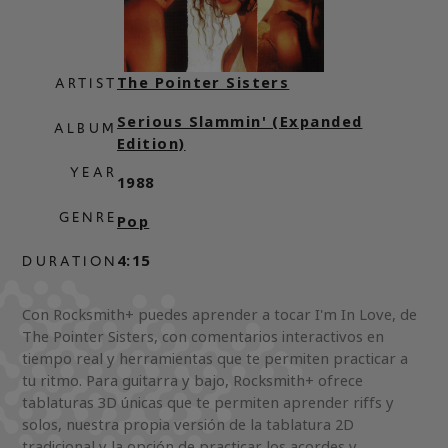
The Pointer Sisters
ARTIST
Serious Slammin' (Expanded
ALBUM
Edition)
YEAR
1988
GENRE
Pop
4:15
DURATION
Con Rocksmith+ puedes aprender a tocar I'm In Love, de
The Pointer Sisters, con comentarios interactivos en
tiempo real y herramientas que te permiten practicar a
tu ritmo. Para guitarra y bajo, Rocksmith+ ofrece
tablaturas 3D únicas que te permiten aprender riffs y
solos, nuestra propia versión de la tablatura 2D
tradicional y la opción de practicar los acordes y