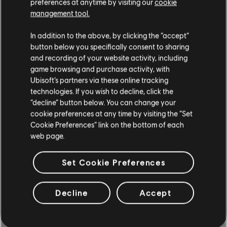
preferences at anytime by visiting our
cookie
management tool.
Instrumento / Tipo arr.
Verificado
Creador
In addition to the above, by clicking the “accept”
button below you specifically consent to sharing
R+ Team
Cifrado de acordes
and recording of your website activity, including
& ARCHI
game browsing and purchase activity, with
Ubisoft’s partners via these online tracking
technologies. If you wish to decline, click the
Cifrado de bajo
ARCHI
“decline” button below. You can change your
cookie preferences at any time by visiting the “Set
Cookie Preferences” link on the bottom of each
web page.
ARREGLOS DE LA
Set Cookie Preferences
COMUNIDAD
Decline
Accept