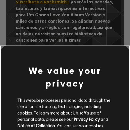
Suscríbete a Rocksmith+
y verás los acordes,
tablaturas y transcripciones interactivas
para I'm Gonna Love You Album Version y
miles de otras canciones. Se añaden nuevas
canciones y arreglos con regularidad, así que
no dejes de visitar nuestra biblioteca de
canciones para ver las últimas
actualizaciones.
We value your
Biblioteca de canciones
Artistas A-Z
privacy
Collin Raye
Counting Sheep
I'm Gonna Love You Album Version
This website processes personal data through the
use of online tracking technologies, including
ARREGLOS
cookies. To learn more about Ubisoft's use of
personal data, please see our
Privacy Policy
and
VERIFICADOS
Notice at Collection
. You can set your cookies