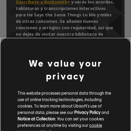
Suscríbete a Rocksmith+
y verás los acordes,
tablaturas y transcripciones interactivas
para He Says the Same Things to Me y miles
de otras canciones. Se añaden nuevas
canciones y arreglos con regularidad, así que
no dejes de visitar nuestra biblioteca de
canciones para ver las últimas
actualizaciones.
We value your
privacy
Biblioteca de canciones
Artistas A-Z
Skeeter Davis
The Essential Skeeter Davis
This website processes personal data through the
He Says the Same Things to Me
use of online tracking technologies, including
cookies. To learn more about Ubisoft's use of
personal data, please see our
Privacy Policy
and
Notice at Collection
. You can set your cookies
ARREGLOS
preferences at anytime by visiting our
cookie