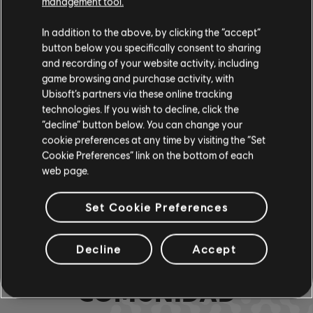
VERIFICADOS
management tool.
In addition to the above, by clicking the “accept”
button below you specifically consent to sharing
and recording of your website activity, including
Instrumento / Tipo arr.
Verificado
Creador
game browsing and purchase activity, with
Ubisoft’s partners via these online tracking
R+ Team
technologies. If you wish to decline, click the
Cifrado de acordes
& ARCHI
“decline” button below. You can change your
cookie preferences at any time by visiting the “Set
Cookie Preferences” link on the bottom of each
web page.
Cifrado de bajo
ARCHI
Set Cookie Preferences
Decline
Accept
ARREGLOS DE LA
COMUNIDAD