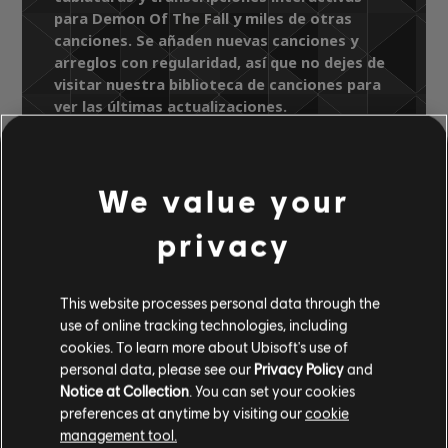
para Demon Of The Fall y miles de otras
canciones. Se añaden nuevas canciones y
arreglos con regularidad, así que no dejes de
visitar nuestra biblioteca de canciones para
ver las últimas actualizaciones.
We value your
Biblioteca de canciones
Artistas A-Z
privacy
Opeth
The Roundhouse Tapes
Demon Of The Fall
This website processes personal data through the
use of online tracking technologies, including
ARREGLOS
cookies. To learn more about Ubisoft's use of
VERIFICADOS
personal data, please see our
Privacy Policy
and
Notice at Collection
. You can set your cookies
preferences at anytime by visiting our
cookie
management tool.