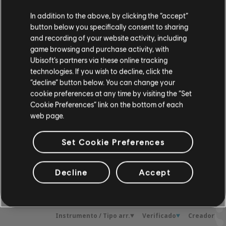
Instrumento / Tipo arr.
Verificado
Creador
In addition to the above, by clicking the “accept”
button below you specifically consent to sharing
R+ Team
and recording of your website activity, including
Cifrado de acordes
game browsing and purchase activity, with
& ARCHI
Ubisoft’s partners via these online tracking
technologies. If you wish to decline, click the
“decline” button below. You can change your
Cifrado de bajo
ARCHI
cookie preferences at any time by visiting the “Set
Cookie Preferences” link on the bottom of each
web page.
Set Cookie Preferences
ARREGLOS DE LA
COMUNIDAD
Decline
Accept
Instrumento / Tipo arr.
Verificado
Creador