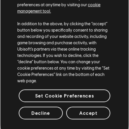
preferences at anytime by visiting our
cookie
management tool.
Instrumento / Tipo arr.
Verificado
Creador
In addition to the above, by clicking the “accept”
R+ Team
button below you specifically consent to sharing
Cifrado de acordes
& ARCHI
and recording of your website activity, including
game browsing and purchase activity, with
Ubisoft’s partners via these online tracking
technologies. If you wish to decline, click the
Cifrado de bajo
ARCHI
“decline” button below. You can change your
cookie preferences at any time by visiting the “Set
Cookie Preferences” link on the bottom of each
web page.
ARREGLOS DE LA
Set Cookie Preferences
COMUNIDAD
Decline
Accept