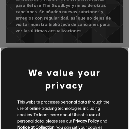
para Before The Goodbye y miles de otras
canciones. Se añaden nuevas canciones y
arreglos con regularidad, así que no dejes de
visitar nuestra biblioteca de canciones para
ver las últimas actualizaciones.
Biblioteca de canciones
Artistas A-Z
Britney Spears
We value your
Britney (Digital Deluxe Version)
Before The Goodbye
privacy
ARREGLOS
This website processes personal data through the
use of online tracking technologies, including
VERIFICADOS
cookies. To learn more about Ubisoft's use of
personal data, please see our
Privacy Policy
and
Notice at Collection
. You can set your cookies