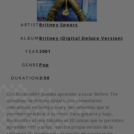
Britney Spears
ARTIST
Britney (Digital Deluxe Version)
ALBUM
2001
YEAR
Pop
GENRE
3:50
DURATION
Con Rocksmith+ puedes aprender a tocar Before The
Goodbye, de Britney Spears, con comentarios
interactivos en tiempo real y herramientas que te
permiten practicar a tu ritmo. Para guitarra y bajo,
Rocksmith+ ofrece tablaturas 3D únicas que te permiten
aprender riffs y solos, nuestra propia versión de la
tablatura 2D tradicional y la opción de practicar los