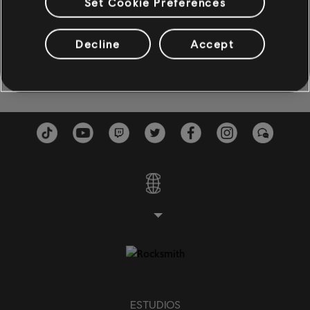
Set Cookie Preferences
Bajo
Our Generation (The Hope of the World)
Wake U
Bajo alternativo
Decline
Accept
John Legend
2010
Cifrado de bajo
PIANO
Piano
Piano sencillo
APLICAR
BORRAR TODO
ESTUDIOS