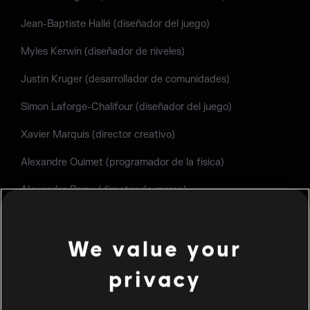
Jean-Baptiste Hallé (diseñador del juego)
Myles Kerwin (diseñador de niveles)
Justin Kruger (desarrollador de comunidades)
Simon Laforge-Chalifour (diseñador del juego)
Xavier Marquis (director creativo)
Alexandre Ouimet (programador de la física)
Alexandre Remy (director de marca)
Nadjib Sellali (diseñador de niveles)
We value your
MIEMBROS INFLUYENTES (INFLUENCERS):
privacy
TangyD
Macie_Jay