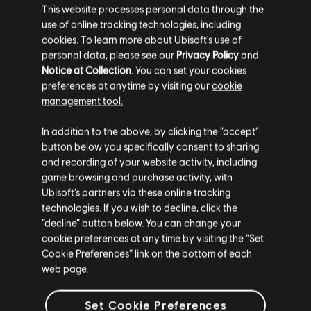
This website processes personal data through the
Lil_Lexi667
use of online tracking technologies, including
cookies. To learn more about Ubisoft's use of
ShortyyGuy
personal data, please see our
Privacy Policy
and
Notice at Collection
. You can set your cookies
Punjistick
preferences at anytime by visiting our
cookie
management tool.
LolRenaynay
In addition to the above, by clicking the “accept”
EdeMonster
button below you specifically consent to sharing
and recording of your website activity, including
xSmaK
game browsing and purchase activity, with
Serenity17
Ubisoft’s partners via these online tracking
technologies. If you wish to decline, click the
¿DÓNDE PUEDES VERLO?
“decline” button below. You can change your
cookie preferences at any time by visiting the “Set
Del 3 al 5 de febrero todo gira en torno a la acción
Cookie Preferences” link on the bottom of each
Rainbow Six: Siege, la mejor competición y la información
web page.
sobre el futuro del juego, incluyendo el próximo contenido
Operation Velvet Shell. Si no puedes estar con nosotros en
Set Cookie Preferences
Montreal en persona, puedes seguir todo el evento en el