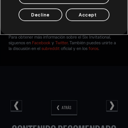
canal oficial Twitch
.
Decline
Accept
La retransmisión del Six Invitational no será solo en
English; también se podrá seguir el evento en: francés
(
Twitch
/
Facebook
), y alemán (
Twitch
).
Para obtener más información sobre el Six Invitational,
síguenos en
Facebook
y
Twitter
. También puedes unirte a
la discusión en el
subreddit
oficial y en los
foros
.
ATRÁS