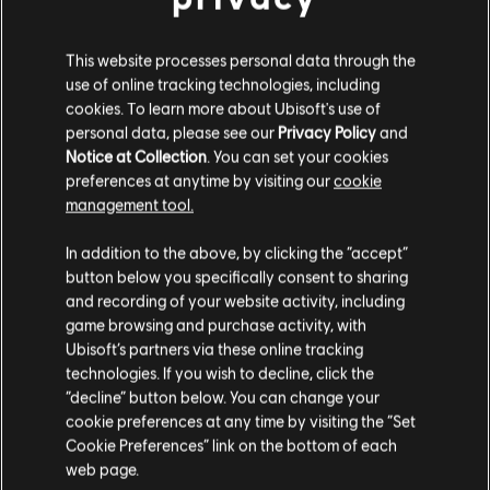
EL FUTURO
This website processes personal data through the
A medida que avancemos con el sistema de reputación,
publicaremos más actualizaciones en diferentes áreas. La
use of online tracking technologies, including
actualización del Y8S2 ya vino acompañada de mejoras de
cookies. To learn more about Ubisoft's use of
la IU para las penalizaciones de reputación. Mientras
personal data, please see our
Privacy Policy
and
progresamos, seguiremos ajustando el sistema según sus
Notice at Collection
. You can set your cookies
necesidades. En el Y8S3, introduciremos más funciones
preferences at anytime by visiting our
cookie
nuevas con el objetivo de mejorar el conocimiento de los
management tool.
jugadores de su categoría de reputación y crearemos más
oportunidades de interacción. Seguiremos centrándonos
In addition to the above, by clicking the “accept”
en nuestro objetivo principal: mejorar la experiencia de los
button below you specifically consent to sharing
jugadores en Rainbow Six Siege.
and recording of your website activity, including
game browsing and purchase activity, with
Ubisoft’s partners via these online tracking
technologies. If you wish to decline, click the
“decline” button below. You can change your
cookie preferences at any time by visiting the “Set
Cookie Preferences” link on the bottom of each
web page.