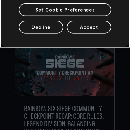
ATRÁS
Set Cookie Preferences
CONTENIDO RECOMENDADO
Decline
Accept
RAINBOW SIX SIEGE COMMUNITY
CHECKPOINT RECAP: CORE RULES,
LEGEND DIVISION, BALANCING