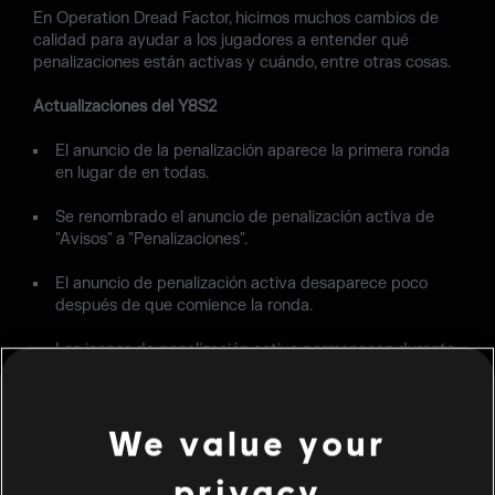
En Operation Dread Factor, hicimos muchos cambios de
calidad para ayudar a los jugadores a entender qué
penalizaciones están activas y cuándo, entre otras cosas.
Actualizaciones del Y8S2
El anuncio de la penalización aparece la primera ronda
en lugar de en todas.
Se renombrado el anuncio de penalización activa de
"Avisos" a "Penalizaciones".
El anuncio de penalización activa desaparece poco
después de que comience la ronda.
Los iconos de penalización activa permanecen durante
toda la partida.
Las ventanas emergentes de penalización aparecerán
We value your
al volver al menú principal. Si alguna no se abre, volver a
aparecer al iniciar el juego.
privacy