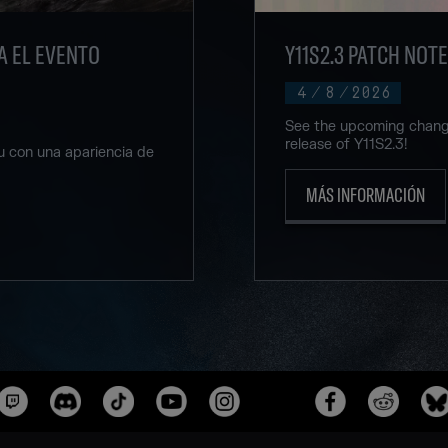
A EL EVENTO
Y11S2.3 PATCH NOT
4
/
8
/
2026
See the upcoming change
release of Y11S2.3!
 con una apariencia de
MÁS INFORMACIÓN