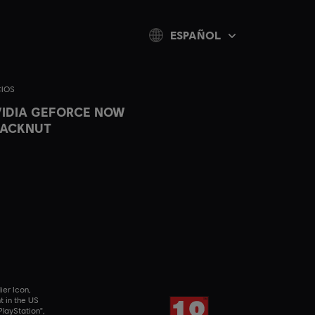
ESPAÑOL
IOS
IDIA GEFORCE NOW
LACKNUT
ier Icon,
t in the US
layStation",