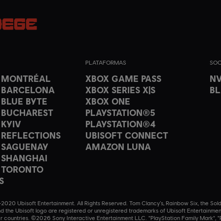
PLATAFORMAS
SOC
T MONTRÉAL
XBOX GAME PASS
NV
 BARCELONA
XBOX SERIES X|S
B
 BLUE BYTE
XBOX ONE
 BUCHAREST
PLAYSTATION®5
 KYIV
PLAYSTATION®4
 REFLECTIONS
UBISOFT CONNECT
 SAGUENAY
AMAZON LUNA
 SHANGHAI
 TORONTO
S
020 Ubisoft Entertainment. All Rights Reserved. Tom Clancy’s, Rainbow Six, the Sold
nd the Ubisoft logo are registered or unregistered trademarks of Ubisoft Entertainmen
r countries. ©2026 Sony Interactive Entertainment LLC. "PlayStation Family Mark", "P