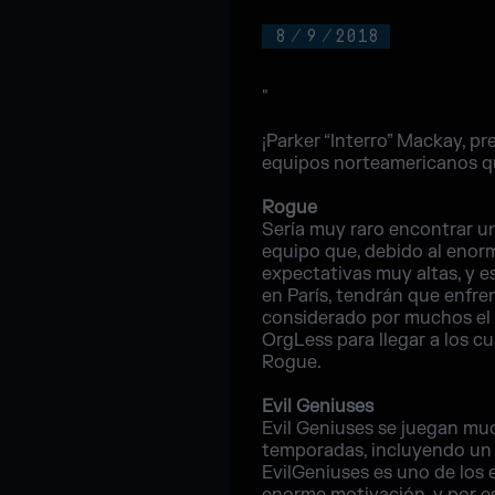
8
/
9
/
2018
"
¡Parker “Interro” Mackay, p
equipos norteamericanos que
Rogue
Sería muy raro encontrar un
equipo que, debido al enorm
expectativas muy altas, y 
en París, tendrán que enfren
considerado por muchos el 
OrgLess para llegar a los c
Rogue.
Evil Geniuses
Evil Geniuses se juegan mu
temporadas, incluyendo un s
EvilGeniuses es uno de los 