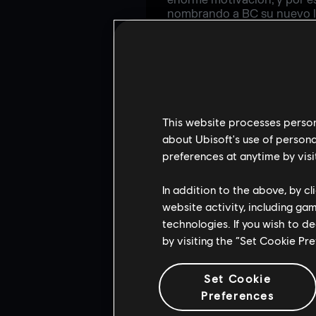
enorme motivación, y por es
nombrando a BC su nuevo lí
pero en el Major de París E
Obey Alliance
A pesar de haber quedado en
Obey Alliance mejoró su rac
Más allá de estas clasificat
ocupando el último puesto e
This website processes persona
más de un jugador con exper
about Ubisoft's use of persona
muchas posibilidades de ga
que los equipos a los que s
preferences at anytime by visi
pasado que son capaces de 
In addition to the above, by c
Muchas gracias a Parker Ma
website activity, including ga
Síguele en Twitter si quier
technologies. If you wish to d
competiciones. Para conocer
el
Subreddit
.
by visiting the “Set Cookie Pr
"
Set Cookie
Preferences