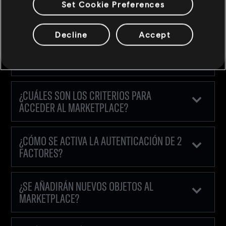
¿QUÉ OCURRE SI ENCUENTRO UN ERROR EN
Set Cookie Preferences
LA PÁGINA WEB DEL MARKETPLACE?
Decline
Accept
¿QUÉ OCURRE SI HAY UN PROBLEMA CON
UNA TRANSACCIÓN?
¿CUÁLES SON LOS CRITERIOS PARA
ACCEDER AL MARKETPLACE?
¿CÓMO SE ACTIVA LA AUTENTICACIÓN DE 2
FACTORES?
¿SE AÑADIRÁN NUEVOS OBJETOS AL
MARKETPLACE?