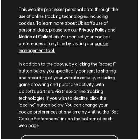
¿POR QUÉ APARECE BLOQUEADO EN EL
MARKETPLACE CUANDO INTENTO
This website processes personal data through the
VENDERLO?
use of online tracking technologies, including
cookies. To learn more about Ubisoft's use of
personal data, please see our
Privacy Policy
and
¿POR QUÉ NO SON VISIBLES TODOS MIS
Notice at Collection
. You can set your cookies
OBJETO DEL INVENTARIO EN EL
preferences at anytime by visiting our
cookie
management tool.
MARKETPLACE?
In addition to the above, by clicking the “accept”
button below you specifically consent to sharing
HE COMETIDO UN ERROR CON EL PRECIO DE
and recording of your website activity, including
UN PEDIDO. ¿PUEDO CAMBIARLO?
game browsing and purchase activity, with
Ubisoft’s partners via these online tracking
technologies. If you wish to decline, click the
¿CÓMO SE CLASIFICAN LOS PEDIDOS?
“decline” button below. You can change your
cookie preferences at any time by visiting the “Set
Cookie Preferences” link on the bottom of each
¿HAY REGLAS EN EL MARKETPLACE DE R6?
web page.