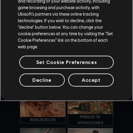
and recording of your website activity, including
game browsing and purchase activity, with
Ubisoft’s partners via these online tracking
BASE DE HEREFORD
CASA
technologies. If you wish to decline, click the
“decline” button below. You can change your
cookie preferences at any time by visiting the “Set
Cookie Preferences” link on the bottom of each
web page.
CANAL
OREGÓN
Set Cookie Preferences
Decline
Accept
TERRITORIO REMOTO
AVIÓN PRESIDENCIAL
PARQUE DE
RASCACIELOS
ATRACCIONES