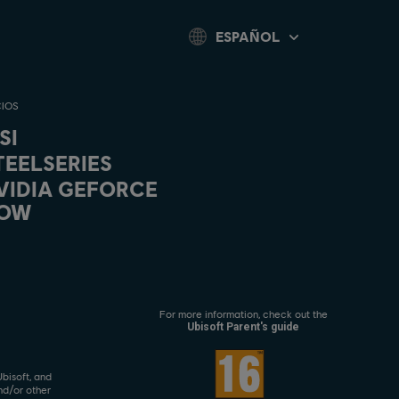
ESPAÑOL
IOS
SI
TEELSERIES
VIDIA GEFORCE
OW
For more information, check out the
Ubisoft Parent's guide
Ubisoft, and
nd/or other