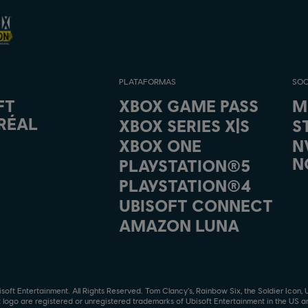
PLATAFORMAS
SOC
FT
XBOX GAME PASS
M
RÉAL
XBOX SERIES X|S
S
XBOX ONE
N
N
PLAYSTATION®5
PLAYSTATION®4
UBISOFT CONNECT
AMAZON LUNA
oft Entertainment. All Rights Reserved. Tom Clancy’s, Rainbow Six, the Soldier Icon, 
t logo are registered or unregistered trademarks of Ubisoft Entertainment in the US a