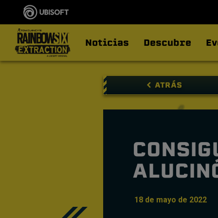
Noticias
Descubre
Ev
ATRÁS
CONSIGU
ALUCIN
18
de
mayo
de
2022