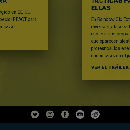
RA
TÁCTICAS P
ELLAS
rgido en EE. UU.
special REACT para
En Rainbow Six Extr
menaza!
diversos y letales
uno con sus propia
que aparecen aleat
proteanos, los en
encontrarás en el j
VER EL TRÁILER