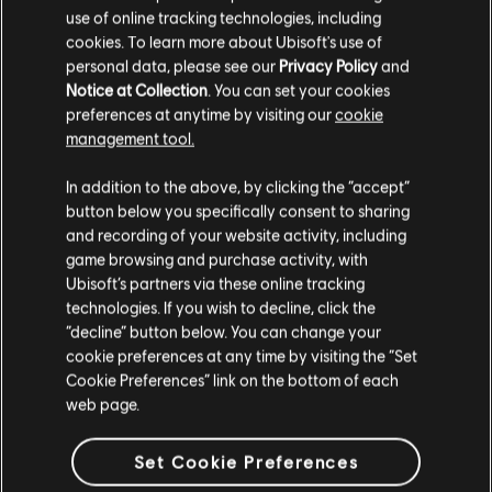
conmoción Grzmot son excelentes para enfrentarse a
use of online tracking technologies, including
las arqueas.
cookies. To learn more about Ubisoft's use of
personal data, please see our
Privacy Policy
and
Notice at Collection
. You can set your cookies
preferences at anytime by visiting our
cookie
management tool.
NOTICIAS Y VÍDEOS
In addition to the above, by clicking the “accept”
button below you specifically consent to sharing
and recording of your website activity, including
game browsing and purchase activity, with
Ubisoft’s partners via these online tracking
technologies. If you wish to decline, click the
“decline” button below. You can change your
cookie preferences at any time by visiting the “Set
Cookie Preferences” link on the bottom of each
web page.
Set Cookie Preferences