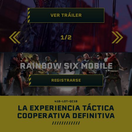
VER TRÁILER
1
/
2
RAINBOW SIX MOBILE
REGISTRARSE
LA EXPERIENCIA TÁCTICA
COOPERATIVA DEFINITIVA