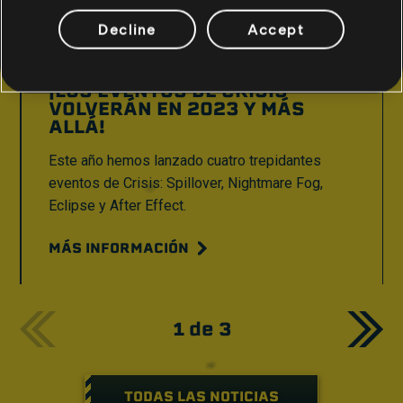
Decline
Accept
5
de
diciembre
de
2022
RAINBOW SIX EXTRACTION –
¡LOS EVENTOS DE CRISIS
VOLVERÁN EN 2023 Y MÁS
ALLÁ!
Este año hemos lanzado cuatro trepidantes
eventos de Crisis: Spillover, Nightmare Fog,
Eclipse y After Effect.
MÁS INFORMACIÓN
1
de
3
TODAS LAS NOTICIAS