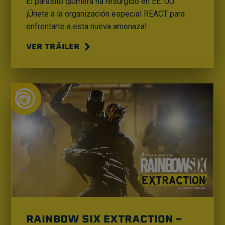
El parásito quimera ha resurgido en EE. UU.
¡Únete a la organización especial REACT para
enfrentarte a esta nueva amenaza!
VER TRÁILER
RAINBOW SIX EXTRACTION -