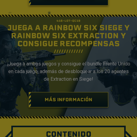
JUEGA A RAINBOW SIX SIEGE Y
RAINBOW SIX EXTRACTION Y
CONSIGUE RECOMPENSAS
¡Juega a ambos juegos y consigue el bundle Frente Unido
en cada juego, además de desbloquear a los 20 agentes
de Extraction en Siege!
MÁS INFORMACIÓN
CONTENIDO