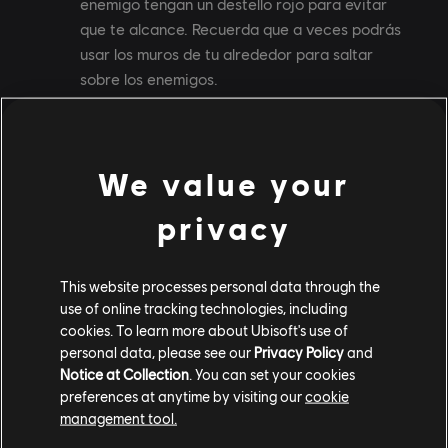
enemigo tengan un destello rojo para evitar
que te alcance. Recuerda que a veces podrás
usar los muros de tu alrededor para saltar
sobre los enemigos.
Planea una estrategia y recuerda que también
puedes alcanzar a enemigos lejanos o defenderte
de los proyectiles con el arco y el chakram, sin
We value your
necesidad de esquivarlos.
privacy
Usa tus poderes del tiempo
A medida que avances por el monte Qaf,
conseguirás más poderes del tiempo. Puedes
This website processes personal data through the
use of online tracking technologies, including
(¡y debes!) usar esas habilidades en combate.
cookies. To learn more about Ubisoft's use of
Por ejemplo, la Ráfaga del Simurgh viene bien para
personal data, please see our
Privacy Policy
and
Notice at Collection
. You can set your cookies
saltar sobre los jefes y apuñalarlos por la espalda. Es
preferences at anytime by visiting our
cookie
esencial utilizar la Sombra del Simurgh contra los
management tool.
ataques de rayo cargados que parecen imposibles