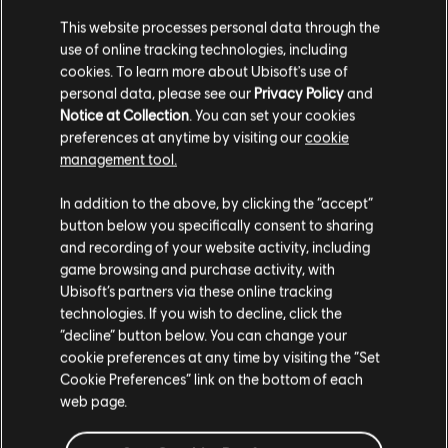
MÁS INFORMACIÓN
This website processes personal data through the
use of online tracking technologies, including
cookies. To learn more about Ubisoft's use of
personal data, please see our
Privacy Policy
and
Notice at Collection
. You can set your cookies
preferences at anytime by visiting our
cookie
management tool.
In addition to the above, by clicking the “accept”
button below you specifically consent to sharing
and recording of your website activity, including
game browsing and purchase activity, with
Ubisoft’s partners via these online tracking
technologies. If you wish to decline, click the
“decline” button below. You can change your
11
diciembre
2023
cookie preferences at any time by visiting the “Set
¡Ya está aquí la BETA
Cookie Preferences” link on the bottom of each
web page.
del mando-cámara!