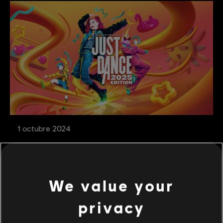
1
octubre
2024
Version 25.0.0 – Patch
Notes
We value your
Version 25.0.0 is coming, discover
privacy
everything about it!