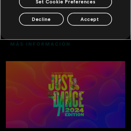
Set Cookie Preferences
Aquí encontrarás toda la información
necesaria para empezar a utilizar la
Decline
Accept
nueva versión BETA del mando-cámara:
¡échale un vistazo!
MÁS INFORMACIÓN