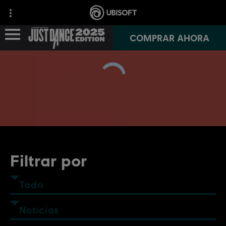
COMPRAR AHORA
NOTICIAS
INFO DEL JUEGO
JUST DANCE+
Filtrar por
JUST DANCE VR