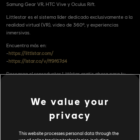
Samung Gear VR, HTC Vive y Oculus Rift.
Littlestar es el sistema líder dedicado exclusivamente a la
realidad virtual (VR), video de 360º, y experiencias
inmersivas.
Encuentra más en:
-
https://littlstar.com/
-
https://lstar.co/v/ff9f67d4
Descarga el reproductor Littlstar gratis ahora para tu
dispositivo y seguro que estarás completamente
preparado para la inmersión.
We value your
privacy
This website processes personal data through the
use of online tracking technologies, including