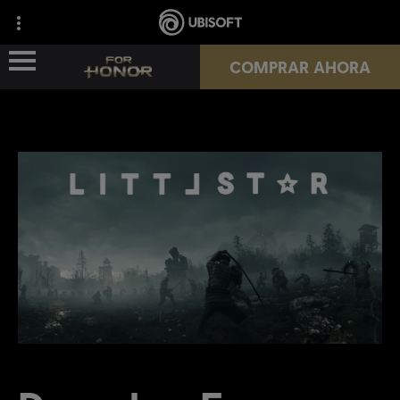
COMPRAR AHORA
NOVEDADES
HÉROES
PASES
NUEVA TEMPORADA
RECURSOS