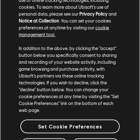
cookies. To learn more about Ubisoft's use of
personal data, please see our
Privacy Policy
and
Notice at Collection
. You can set your cookies
preferences at anytime by visiting our
cookie
management tool.
In addition to the above, by clicking the “accept”
ESTUDIOS
button below you specifically consent to sharing
UBISOFT MONTRÉAL
and recording of your website activity, including
game browsing and purchase activity, with
Ubisoft’s partners via these online tracking
technologies. If you wish to decline, click the
PLATAFORMAS
“decline” button below. You can change your
XBOX SERIES X|S
cookie preferences at any time by visiting the “Set
Cookie Preferences” link on the bottom of each
XBOX ONE
web page.
PLAYSTATION®5
Set Cookie Preferences
PLAYSTATION®4