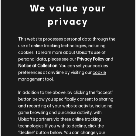
We value your
privacy
This website processes personal data through the
BARCOS Y RECLUTAMIENTO
use of online tracking technologies, including
DE TRIPULACIÓN
cookies. To learn more about Ubisoft's use of
personal data, please see our
Privacy Policy
and
Este mapa de mundo abierto está rodeado de mar, por lo que la
Notice at Collection
. You can set your cookies
exploración naval es un aspecto fundamental de tu viaje. Tu
preferences at anytime by visiting our
cookie
barco será personalizable y, a medida que te hagas más fuerte,
management tool.
podrás conseguir mejoras adicionales.
El combate naval se centra en las distancias cortas y en el
In addition to the above, by clicking the “accept”
enfrentamiento intensivo, y las batallas son ágiles y rápidas. El
button below you specifically consent to sharing
aumento de la movilidad de las naves permite realizar giros más
and recording of your website activity, including
bruscos y dar acelerones para esquivar los ataques o destruir al
game browsing and purchase activity, with
adversario partiendo su barco en dos. Puedes abordar barcos y
Ubisoft’s partners via these online tracking
eliminar a los supervivientes, lo que te ofrece nuevas
technologies. If you wish to decline, click the
oportunidades de saqueo. Destruir un barco por completo
garantiza la obtención de más recursos: cuanto mayor sea,
“decline” button below. You can change your