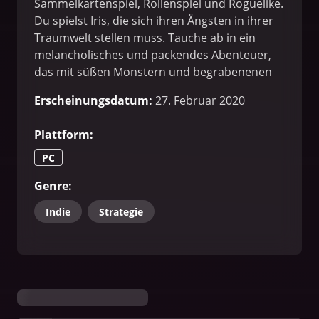
Sammelkartenspiel, Rollenspiel und Roguelike.
Du spielst Iris, die sich ihren Ängsten in ihrer
Traumwelt stellen muss. Tauche ab in ein
melancholisches und packendes Abenteuer,
das mit süßen Monstern und begrabenenen
Erinnerungen gespickt ist. Bist du bereit, dich
Erscheinungsdatum
:
27. Februar 2020
deinen inneren Dämonen zu stellen?
Plattform
:
PC
Genre
:
Indie
Strategie