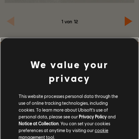
1
von
12
We value your
privacy
This website processes personal data through the
STAUBSTURM-EVENT:
use of online tracking technologies, including
SPIELE „DIE WARLORDS
cookies. To learn more about Ubisoft's use of
personal data, please see our
Privacy Policy
and
VON NEW YORK“ BIS ZUM
Notice at Collection
. You can set your cookies
11. AUGUST KOSTENLOS
preferences at anytime by visiting our
cookie
management tool.